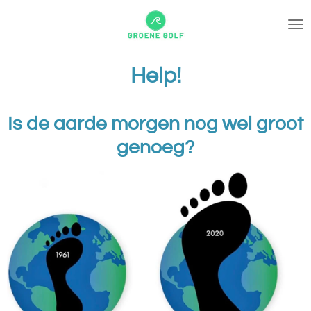
Ga
direct
naar
de
Help!
hoofdinhoud
Is de aarde morgen nog wel groot
genoeg?