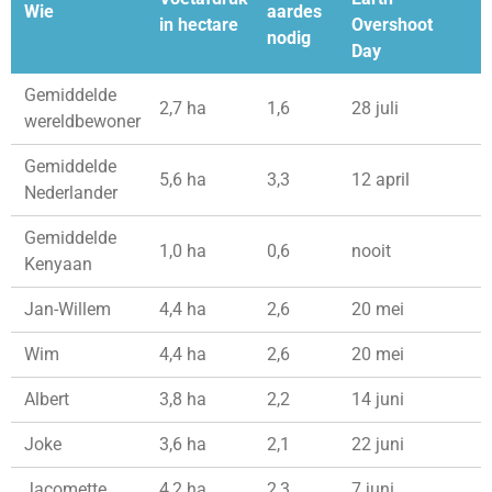
Wie
aardes
in hectare
Overshoot
nodig
Day
Gemiddelde
2,7 ha
1,6
28 juli
wereldbewoner
Gemiddelde
5,6 ha
3,3
12 april
Nederlander
Gemiddelde
1,0 ha
0,6
nooit
Kenyaan
Jan-Willem
4,4 ha
2,6
20 mei
Wim
4,4 ha
2,6
20 mei
Albert
3,8 ha
2,2
14 juni
Joke
3,6 ha
2,1
22 juni
Jacomette
4,2 ha
2,3
7 juni